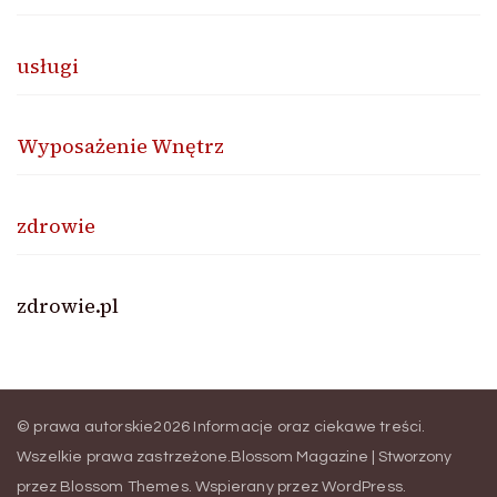
usługi
Wyposażenie Wnętrz
zdrowie
zdrowie.pl
© prawa autorskie2026
Informacje oraz ciekawe treści
.
Wszelkie prawa zastrzeżone.
Blossom Magazine | Stworzony
przez
Blossom Themes
.
Wspierany przez
WordPress
.