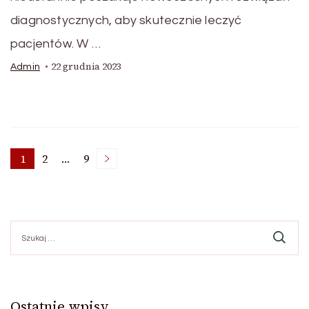
diagnostycznych, aby skutecznie leczyć
pacjentów. W …
22 grudnia 2023
Admin
Stronicowanie
1
2
…
9
Strona
Strona
Strona
wpisów
Szukaj:
Ostatnie wpisy