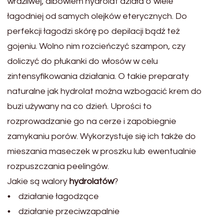
wrażliwej, albowiem hydrolat działa o wiele
łagodniej od samych olejków eterycznych. Do
perfekcji łagodzi skórę po depilacji bądź też
gojeniu. Wolno nim rozcieńczyć szampon, czy
doliczyć do płukanki do włosów w celu
zintensyfikowania działania. O takie preparaty
naturalne jak hydrolat można wzbogacić krem do
buzi używany na co dzień. Uprości to
rozprowadzanie go na cerze i zapobiegnie
zamykaniu porów. Wykorzystuje się ich także do
mieszania maseczek w proszku lub ewentualnie
rozpuszczania peelingów.
Jakie są walory
hydrolatów
?
• działanie łagodzące
• działanie przeciwzapalnie