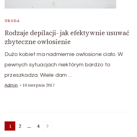
URODA
Rodzaje depilacji- jak efektywnie usuwać
zbyteczne owłosienie
Dużo kobiet ma nadmiernie owłosione ciało. W
pewnych sytuacjach niektórym bardzo to
przeszkadza. Wiele dam …
10 sierpnia 2017
Admin
Stronicowanie
1
2
…
4
Strona
Strona
Strona