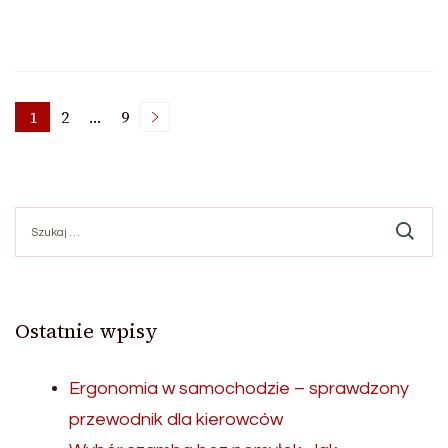
Stronicowanie
1
2
…
9
Strona
Strona
Strona
wpisów
Szukaj:
Ostatnie wpisy
Ergonomia w samochodzie – sprawdzony
przewodnik dla kierowców