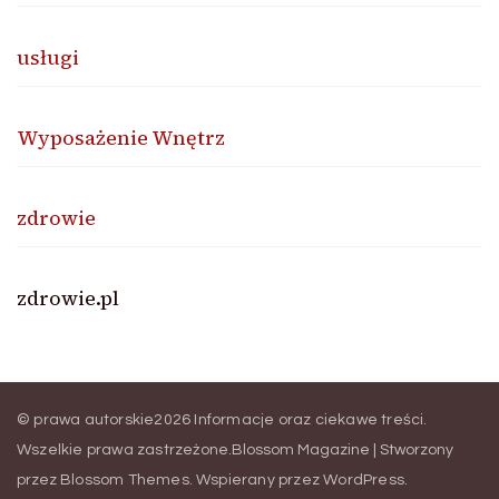
usługi
Wyposażenie Wnętrz
zdrowie
zdrowie.pl
© prawa autorskie2026
Informacje oraz ciekawe treści
.
Wszelkie prawa zastrzeżone.
Blossom Magazine | Stworzony
przez
Blossom Themes
.
Wspierany przez
WordPress
.