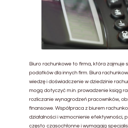
Biuro rachunkowe to firma, która zajmuje
podatków dla innych firm. Biura rachunko
wiedzę i doświadczenie w dziedzinie rach
mogą dotyczyć m.in. prowadzenie ksiąg r
rozliczanie wynagrodzeń pracowników, ob
finansowe. Współpraca z biurem rachunko
działalności i wzmocnienie efektywności,
często czasochłonne i wymagają specjalis