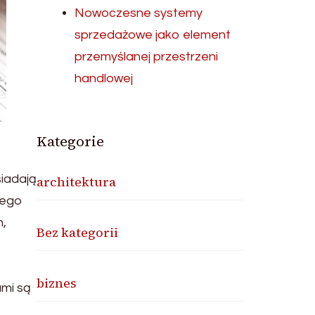
Nowoczesne systemy
sprzedażowe jako element
przemyślanej przestrzeni
handlowej
Kategorie
siadają
architektura
wego
h,
Bez kategorii
biznes
ami są