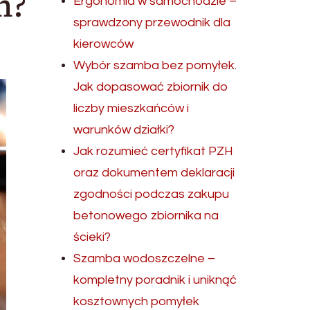
m?
Ergonomia w samochodzie –
sprawdzony przewodnik dla
kierowców
Wybór szamba bez pomyłek.
Jak dopasować zbiornik do
liczby mieszkańców i
warunków działki?
Jak rozumieć certyfikat PZH
oraz dokumentem deklaracji
zgodności podczas zakupu
betonowego zbiornika na
ścieki?
Szamba wodoszczelne –
kompletny poradnik i uniknąć
kosztownych pomyłek