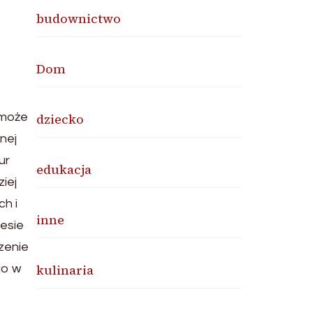
budownictwo
Dom
 może
dziecko
nej
ur
edukacja
iej
h i
inne
resie
zenie
kulinaria
go w