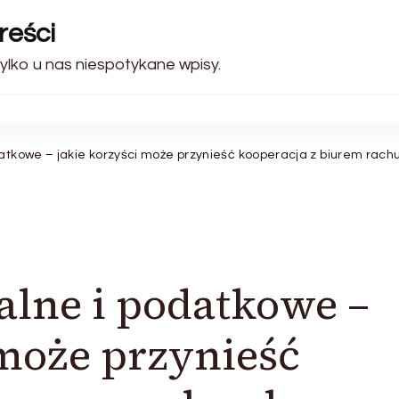
reści
ylko u nas niespotykane wpisy.
datkowe – jakie korzyści może przynieść kooperacja z biurem ra
alne i podatkowe –
 może przynieść