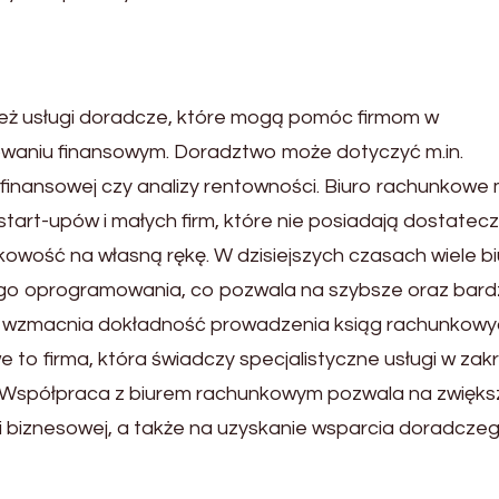
ież usługi doradcze, które mogą pomóc firmom w
owaniu finansowym. Doradztwo może dotyczyć m.in.
i finansowej czy analizy rentowności. Biuro rachunkowe
art-upów i małych firm, które nie posiadają dostatecz
owość na własną rękę. W dzisiejszych czasach wiele bi
 oprogramowania, co pozwala na szybsze oraz bardz
e wzmacnia dokładność prowadzenia ksiąg rachunkowyc
 to firma, która świadczy specjalistyczne usługi w zak
m. Współpraca z biurem rachunkowym pozwala na zwięks
ści biznesowej, a także na uzyskanie wsparcia doradcze